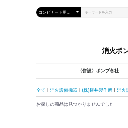
消火ポン
〈併設〉ポンプ各社
川本ポンプ
管材各社
鶴見製作所
テラル
荏原製作所
全て
|
消火設備機器
|
(株)横井製作所
|
消火
お探しの商品は見つかりませんでした