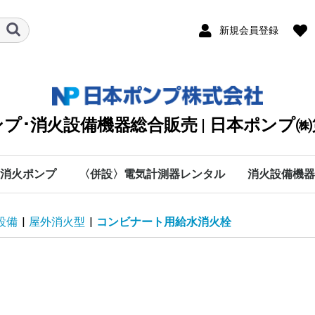
新規会員登録
プ･消火設備機器総合販売 | 日本ポンプ
消火ポンプ
〈併設〉電気計測器レンタル
消火設備機器
川本ポンプ
テラル
エバラ
日立
シバウラ防災製作所
渦巻
タービン
清水用水中
排水用水中
カスケード・オイル
クーラント・純水・特
海水用
手動・防災・真空・送
直結給水
自動給水装置
カワエース
水処理機器
付属部品
愛知時計電機
SOUKOU
MUSASHI
太陽光関連
DPK2
KTT
VJK
KTY-ET
KTY
KTU(2)
KTK-C
KJD(N)2
ステンレス水槽一体型
KTK-EC・KTK100M
KTK-M
KTGF･KTGDF
KTK-W
KTY-W･KTGDF-MFW
RJK
消火制御盤部品
消火ポンプ付属品
NXF
MJF
MKF
JPF-SVM
NXFT
0
IBU
BMSPU・BMSFU
HBU
HBP
MEFS
IBF
HBF
MEFF･FSF-E･FMSF･
MCFU･MSFU
MCFP･MSFP
PFJ
キュービクル型ユニッ
C
P
H
数字
A
B
D
E
F
G
I
K
L
A
M
O
R
S
T
V
W
O
B
W
ソラメンテ
DENYO
日本ドライケ
マルヤマエク
ヤマトプロテ
(株)横井製作
DPK2
DPK2
オプシ
旧型式
KTT【
KTT【
KTY-
KTY-
KTY【
KTY【
KTU(
KTU(
KTK-
KTK-
50Hz
60Hz
100M/
100M/
KTK-C
KTK-C
KTK-C
KTK-C
KTK-C
KTK-C
KTK-C
KTK-C
KTK-
KTK-
防振架
【50H
【60H
KTK-
KTK-
【50H
【60H
VC：9
流量計
オリフ
スルー
可とう
呼水槽
圧力計
フート
吸込ユ
NKP-B
NKP-B
NKP-K
NKP-K
NKP-K
NKP-K
MJF型
MJF型
MKF型
MKF型
MKF
JPF-S
JPF-S
NXFT/
NXFT/
HKP-K
NKP-K
50Hz
60Hz
BMSF
BMSP
BMSP
BMSF
50Hz
60Ｈz
50Hz
60Hz
MSFP
MCFP
MSFP
PFJ/5
PFJ/6
設備
|
屋外消火型
|
コンビナート用給水消火栓
殊液
風
FMDF
ト
60Hz