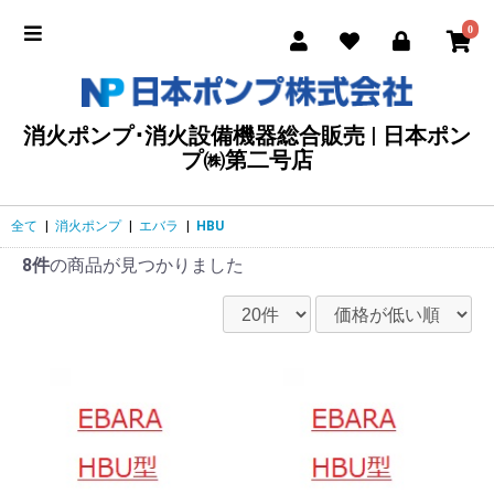
0
消火ポンプ･消火設備機器総合販売 | 日本ポン
プ㈱第二号店
全て
|
消火ポンプ
|
エバラ
|
HBU
8件
の商品が見つかりました