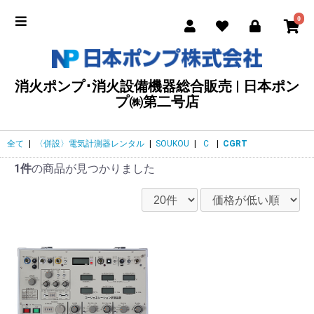
0
消火ポンプ･消火設備機器総合販売 | 日本ポン
プ㈱第二号店
全て
|
〈併設〉電気計測器レンタル
|
SOUKOU
|
C
|
CGRT
1件
の商品が見つかりました