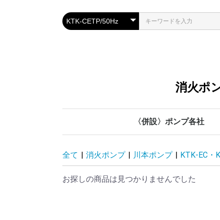
消火ポン
〈併設〉ポンプ各社
川本ポンプ
管材各社
鶴見製作所
テラル
荏原製作所
全て
|
消火ポンプ
|
川本ポンプ
|
KTK-EC・
お探しの商品は見つかりませんでした