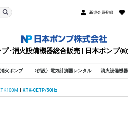
新規会員登録
プ･消火設備機器総合販売 | 日本ポンプ
消火ポンプ
〈併設〉電気計測器レンタル
消火設備機器
川本ポンプ
テラル
エバラ
日立
シバウラ防災製作所
渦巻
タービン
清水用水中
排水用水中
カスケード・オイル
クーラント・純水・特
海水用
手動・防災・真空・送
直結給水
自動給水装置
カワエース
水処理機器
付属部品
愛知時計電機
SOUKOU
MUSASHI
太陽光関連
DPK2
KTT
VJK
KTY-ET
KTY
KTU(2)
KTK-C
KJD(N)2
ステンレス水槽一体型
KTK-EC・KTK100M
KTK-M
KTGF･KTGDF
KTK-W
KTY-W･KTGDF-MFW
RJK
消火制御盤部品
消火ポンプ付属品
NXF
MJF
MKF
JPF-SVM
NXFT
0
IBU
BMSPU・BMSFU
HBU
HBP
MEFS
IBF
HBF
MEFF･FSF-E･FMSF･
MCFU･MSFU
MCFP･MSFP
PFJ
キュービクル型ユニッ
C
P
H
数字
A
B
D
E
F
G
I
K
L
A
M
O
R
S
T
V
W
O
B
W
ソラメンテ
DENYO
日本ドライケ
マルヤマエク
ヤマトプロテ
(株)横井製作
DPK2
DPK2
オプシ
旧型式
KTT【
KTT【
KTY-
KTY-
KTY【
KTY【
KTU(
KTU(
KTK-
KTK-
50Hz
60Hz
100M/
100M/
KTK-C
KTK-C
KTK-C
KTK-C
KTK-C
KTK-C
KTK-C
KTK-C
KTK-
KTK-
防振架
【50H
【60H
KTK-
KTK-
【50H
【60H
VC：9
流量計
オリフ
スルー
可とう
呼水槽
圧力計
フート
吸込ユ
NKP-B
NKP-B
NKP-K
NKP-K
NKP-K
NKP-K
MJF型
MJF型
MKF型
MKF型
MKF
JPF-S
JPF-S
NXFT/
NXFT/
HKP-K
NKP-K
50Hz
60Hz
BMSF
BMSP
BMSP
BMSF
50Hz
60Ｈz
50Hz
60Hz
MSFP
MCFP
MSFP
PFJ/5
PFJ/6
KTK100M
|
KTK-CETP/50Hz
殊液
風
FMDF
ト
60Hz