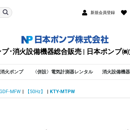
新規会員登録
プ･消火設備機器総合販売 | 日本ポンプ
消火ポンプ
〈併設〉電気計測器レンタル
消火設備機器
川本ポンプ
テラル
エバラ
日立
シバウラ防災製作所
渦巻
タービン
清水用水中
排水用水中
カスケード・オイル
クーラント・純水・特
海水用
手動・防災・真空・送
直結給水
自動給水装置
カワエース
水処理機器
付属部品
愛知時計電機
SOUKOU
MUSASHI
太陽光関連
DPK2
KTT
VJK
KTY-ET
KTY
KTU(2)
KTK-C
KJD(N)2
ステンレス水槽一体型
KTK-EC・KTK100M
KTK-M
KTGF･KTGDF
KTK-W
KTY-W･KTGDF-MFW
RJK
消火制御盤部品
消火ポンプ付属品
NXF
MJF
MKF
JPF-SVM
NXFT
0
IBU
BMSPU・BMSFU
HBU
HBP
MEFS
IBF
HBF
MEFF･FSF-E･FMSF･
MCFU･MSFU
MCFP･MSFP
PFJ
キュービクル型ユニッ
C
P
H
数字
A
B
D
E
F
G
I
K
L
A
M
O
R
S
T
V
W
O
B
W
ソラメンテ
DENYO
日本ドライケ
マルヤマエク
ヤマトプロテ
(株)横井製作
DPK2
DPK2
オプシ
旧型式
KTT【
KTT【
KTY-
KTY-
KTY【
KTY【
KTU(
KTU(
KTK-
KTK-
50Hz
60Hz
100M/
100M/
KTK-C
KTK-C
KTK-C
KTK-C
KTK-C
KTK-C
KTK-C
KTK-C
KTK-
KTK-
防振架
【50H
【60H
KTK-
KTK-
【50H
【60H
VC：9
流量計
オリフ
スルー
可とう
呼水槽
圧力計
フート
吸込ユ
NKP-B
NKP-B
NKP-K
NKP-K
NKP-K
NKP-K
MJF型
MJF型
MKF型
MKF型
MKF
JPF-S
JPF-S
NXFT/
NXFT/
HKP-K
NKP-K
50Hz
60Hz
BMSF
BMSP
BMSP
BMSF
50Hz
60Ｈz
50Hz
60Hz
MSFP
MCFP
MSFP
PFJ/5
PFJ/6
TGDF-MFW
|
【50Hz】
|
KTY-MTPW
殊液
風
FMDF
ト
60Hz