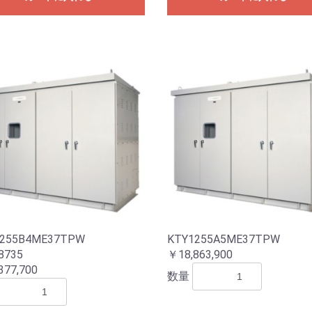
255B4ME37TPW
KTY1255A5ME37TPW
8735
￥18,863,900
377,700
数量