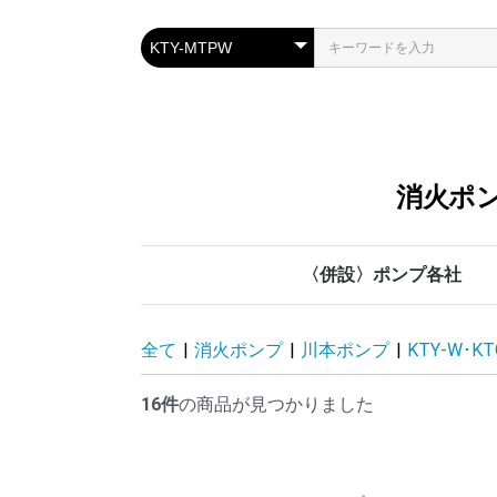
消火ポン
〈併設〉ポンプ各社
川本ポンプ
管材各社
鶴見製作所
テラル
荏原製作所
全て
|
消火ポンプ
|
川本ポンプ
|
KTY-W･K
16件
の商品が見つかりました