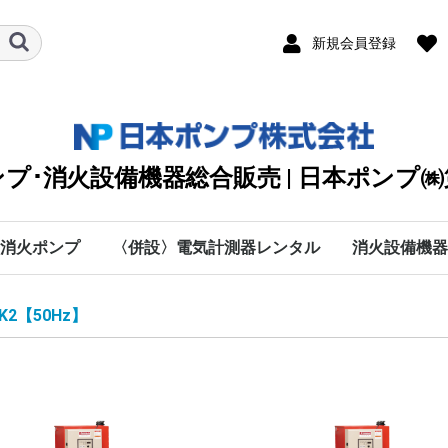
新規会員登録
プ･消火設備機器総合販売 | 日本ポンプ
消火ポンプ
〈併設〉電気計測器レンタル
消火設備機器
川本ポンプ
テラル
エバラ
日立
シバウラ防災製作所
渦巻
タービン
清水用水中
排水用水中
カスケード・オイル
クーラント・純水・特
海水用
手動・防災・真空・送
直結給水
自動給水装置
カワエース
水処理機器
付属部品
愛知時計電機
SOUKOU
MUSASHI
太陽光関連
DPK2
KTT
VJK
KTY-ET
KTY
KTU(2)
KTK-C
KJD(N)2
ステンレス水槽一体型
KTK-EC・KTK100M
KTK-M
KTGF･KTGDF
KTK-W
KTY-W･KTGDF-MFW
RJK
消火制御盤部品
消火ポンプ付属品
NXF
MJF
MKF
JPF-SVM
NXFT
0
IBU
BMSPU・BMSFU
HBU
HBP
MEFS
IBF
HBF
MEFF･FSF-E･FMSF･
MCFU･MSFU
MCFP･MSFP
PFJ
キュービクル型ユニッ
C
P
H
数字
A
B
D
E
F
G
I
K
L
A
M
O
R
S
T
V
W
O
B
W
ソラメンテ
DENYO
日本ドライケ
マルヤマエク
ヤマトプロテ
(株)横井製作
DPK2
DPK2
オプシ
旧型式
KTT【
KTT【
KTY-
KTY-
KTY【
KTY【
KTU(
KTU(
KTK-
KTK-
50Hz
60Hz
100M/
100M/
KTK-C
KTK-C
KTK-C
KTK-C
KTK-C
KTK-C
KTK-C
KTK-C
KTK-
KTK-
防振架
【50H
【60H
KTK-
KTK-
【50H
【60H
VC：9
流量計
オリフ
スルー
可とう
呼水槽
圧力計
フート
吸込ユ
NKP-B
NKP-B
NKP-K
NKP-K
NKP-K
NKP-K
MJF型
MJF型
MKF型
MKF型
MKF
JPF-S
JPF-S
NXFT/
NXFT/
HKP-K
NKP-K
50Hz
60Hz
BMSF
BMSP
BMSP
BMSF
50Hz
60Ｈz
50Hz
60Hz
MSFP
MCFP
MSFP
PFJ/5
PFJ/6
K2【50Hz】
殊液
風
FMDF
ト
60Hz