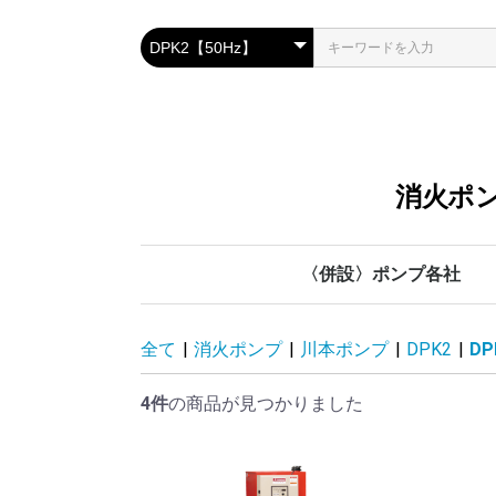
消火ポン
〈併設〉ポンプ各社
川本ポンプ
管材各社
鶴見製作所
テラル
荏原製作所
全て
|
消火ポンプ
|
川本ポンプ
|
DPK2
|
DP
4件
の商品が見つかりました