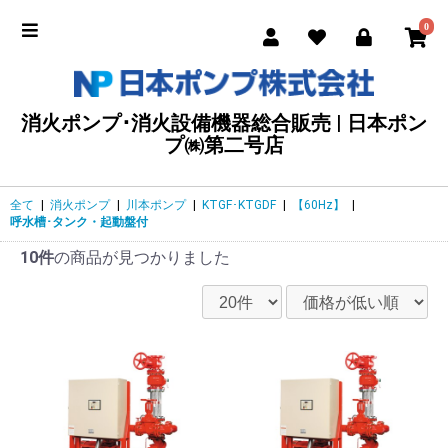
0
消火ポンプ･消火設備機器総合販売 | 日本ポン
プ㈱第二号店
全て
|
消火ポンプ
|
川本ポンプ
|
KTGF･KTGDF
|
【60Hz】
|
呼水槽･タンク・起動盤付
10件
の商品が見つかりました