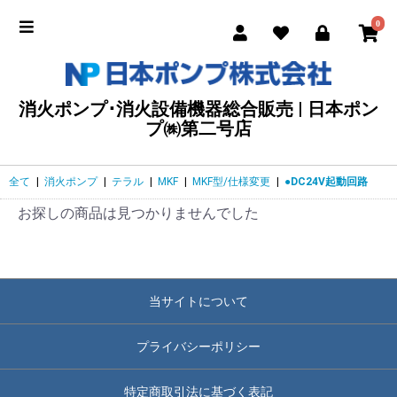
0
消火ポンプ･消火設備機器総合販売 | 日本ポン
プ㈱第二号店
全て
|
消火ポンプ
|
テラル
|
MKF
|
MKF型/仕様変更
|
●DC24V起動回路
お探しの商品は見つかりませんでした
当サイトについて
プライバシーポリシー
特定商取引法に基づく表記