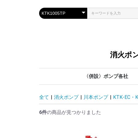
消火ポン
〈併設〉ポンプ各社
川本ポンプ
管材各社
鶴見製作所
テラル
荏原製作所
全て
|
消火ポンプ
|
川本ポンプ
|
KTK-EC・
6件
の商品が見つかりました