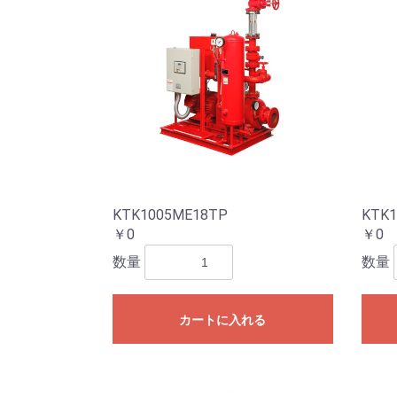
KTK1005ME18TP
KTK1
￥0
￥0
数量
数量
カートに入れる