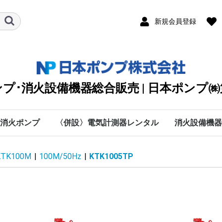
新規会員登録
プ･消火設備機器総合販売 | 日本ポンプ
消火ポンプ
〈併設〉電気計測器レンタル
消火設備機器
川本ポンプ
テラル
エバラ
日立
シバウラ防災製作所
渦巻
タービン
清水用水中
排水用水中
カスケード・オイル
クーラント・純水・特
海水用
手動・防災・真空・送
直結給水
自動給水装置
カワエース
水処理機器
付属部品
愛知時計電機
SOUKOU
MUSASHI
太陽光関連
DPK2
KTT
VJK
KTY-ET
KTY
KTU(2)
KTK-C
KJD(N)2
ステンレス水槽一体型
KTK-EC・KTK100M
KTK-M
KTGF･KTGDF
KTK-W
KTY-W･KTGDF-MFW
RJK
消火制御盤部品
消火ポンプ付属品
NXF
MJF
MKF
JPF-SVM
NXFT
0
IBU
BMSPU・BMSFU
HBU
HBP
MEFS
IBF
HBF
MEFF･FSF-E･FMSF･
MCFU･MSFU
MCFP･MSFP
PFJ
キュービクル型ユニッ
C
P
H
数字
A
B
D
E
F
G
I
K
L
A
M
O
R
S
T
V
W
O
B
W
ソラメンテ
DENYO
日本ドライケ
マルヤマエク
ヤマトプロテ
(株)横井製作
DPK2
DPK2
オプシ
旧型式
KTT【
KTT【
KTY-
KTY-
KTY【
KTY【
KTU(
KTU(
KTK-
KTK-
50Hz
60Hz
100M/
100M/
KTK-C
KTK-C
KTK-C
KTK-C
KTK-C
KTK-C
KTK-C
KTK-C
KTK-
KTK-
防振架
【50H
【60H
KTK-
KTK-
【50H
【60H
VC：9
流量計
オリフ
スルー
可とう
呼水槽
圧力計
フート
吸込ユ
NKP-B
NKP-B
NKP-K
NKP-K
NKP-K
NKP-K
MJF型
MJF型
MKF型
MKF型
MKF
JPF-S
JPF-S
NXFT/
NXFT/
HKP-K
NKP-K
50Hz
60Hz
BMSF
BMSP
BMSP
BMSF
50Hz
60Ｈz
50Hz
60Hz
MSFP
MCFP
MSFP
PFJ/5
PFJ/6
KTK100M
|
100M/50Hz
|
KTK1005TP
殊液
風
FMDF
ト
60Hz