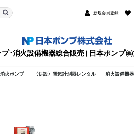
新規会員登録
プ･消火設備機器総合販売 | 日本ポンプ
消火ポンプ
〈併設〉電気計測器レンタル
消火設備機器
川本ポンプ
テラル
エバラ
日立
シバウラ防災製作所
渦巻
タービン
清水用水中
排水用水中
カスケード・オイル
クーラント・純水・特
海水用
手動・防災・真空・送
直結給水
自動給水装置
カワエース
水処理機器
付属部品
愛知時計電機
SOUKOU
MUSASHI
太陽光関連
DPK2
KTT
VJK
KTY-ET
KTY
KTU(2)
KTK-C
KJD(N)2
ステンレス水槽一体型
KTK-EC・KTK100M
KTK-M
KTGF･KTGDF
KTK-W
KTY-W･KTGDF-MFW
RJK
消火制御盤部品
消火ポンプ付属品
NXF
MJF
MKF
JPF-SVM
NXFT
0
IBU
BMSPU・BMSFU
HBU
HBP
MEFS
IBF
HBF
MEFF･FSF-E･FMSF･
MCFU･MSFU
MCFP･MSFP
PFJ
キュービクル型ユニッ
C
P
H
数字
A
B
D
E
F
G
I
K
L
A
M
O
R
S
T
V
W
O
B
W
ソラメンテ
DENYO
日本ドライケ
マルヤマエク
ヤマトプロテ
(株)横井製作
DPK2
DPK2
オプシ
旧型式
KTT【
KTT【
KTY-
KTY-
KTY【
KTY【
KTU(
KTU(
KTK-
KTK-
50Hz
60Hz
100M/
100M/
KTK-C
KTK-C
KTK-C
KTK-C
KTK-C
KTK-C
KTK-C
KTK-C
KTK-
KTK-
防振架
【50H
【60H
KTK-
KTK-
【50H
【60H
VC：9
流量計
オリフ
スルー
可とう
呼水槽
圧力計
フート
吸込ユ
NKP-B
NKP-B
NKP-K
NKP-K
NKP-K
NKP-K
MJF型
MJF型
MKF型
MKF型
MKF
JPF-S
JPF-S
NXFT/
NXFT/
HKP-K
NKP-K
50Hz
60Hz
BMSF
BMSP
BMSP
BMSF
50Hz
60Ｈz
50Hz
60Hz
MSFP
MCFP
MSFP
PFJ/5
PFJ/6
殊液
風
FMDF
ト
60Hz