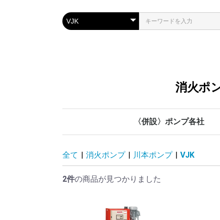
消火ポン
〈併設〉ポンプ各社
川本ポンプ
管材各社
鶴見製作所
テラル
荏原製作所
全て
|
消火ポンプ
|
川本ポンプ
|
VJK
2件
の商品が見つかりました