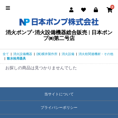
0
消火ポンプ･消火設備機器総合販売 | 日本ポン
プ㈱第二号店
全て
|
消火設備機器
|
(株)横井製作所
|
消火設備
|
消火栓関連機材・その他
|
散水栓用器具
お探しの商品は見つかりませんでした
当サイトについて
プライバシーポリシー