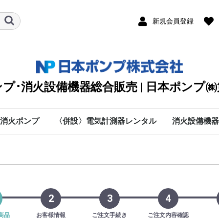
新規会員登録
プ･消火設備機器総合販売 | 日本ポンプ
消火ポンプ
〈併設〉電気計測器レンタル
消火設備機器
川本ポンプ
テラル
エバラ
日立
シバウラ防災製作所
渦巻
タービン
清水用水中
排水用水中
カスケード・オイル
クーラント・純水・特
海水用
手動・防災・真空・送
直結給水
自動給水装置
カワエース
水処理機器
付属部品
愛知時計電機
SOUKOU
MUSASHI
太陽光関連
DPK2
KTT
VJK
KTY-ET
KTY
KTU(2)
KTK-C
KJD(N)2
ステンレス水槽一体型
KTK-EC・KTK100M
KTK-M
KTGF･KTGDF
KTK-W
KTY-W･KTGDF-MFW
RJK
消火制御盤部品
消火ポンプ付属品
NXF
MJF
MKF
JPF-SVM
NXFT
0
IBU
BMSPU・BMSFU
HBU
HBP
MEFS
IBF
HBF
MEFF･FSF-E･FMSF･
MCFU･MSFU
MCFP･MSFP
PFJ
キュービクル型ユニッ
C
P
H
数字
A
B
D
E
F
G
I
K
L
A
M
O
R
S
T
V
W
O
B
W
ソラメンテ
DENYO
日本ドライケ
マルヤマエク
ヤマトプロテ
(株)横井製作
DPK2
DPK2
オプシ
旧型式
KTT【
KTT【
KTY-
KTY-
KTY【
KTY【
KTU(
KTU(
KTK-
KTK-
50Hz
60Hz
100M/
100M/
KTK-C
KTK-C
KTK-C
KTK-C
KTK-C
KTK-C
KTK-C
KTK-C
KTK-
KTK-
防振架
【50H
【60H
KTK-
KTK-
【50H
【60H
VC：9
流量計
オリフ
スルー
可とう
呼水槽
圧力計
フート
吸込ユ
NKP-B
NKP-B
NKP-K
NKP-K
NKP-K
NKP-K
MJF型
MJF型
MKF型
MKF型
MKF
JPF-S
JPF-S
NXFT/
NXFT/
HKP-K
NKP-K
50Hz
60Hz
BMSF
BMSP
BMSP
BMSF
50Hz
60Ｈz
50Hz
60Hz
MSFP
MCFP
MSFP
PFJ/5
PFJ/6
殊液
風
FMDF
ト
60Hz
2
3
4
商品
お客様情報
ご注文手続き
ご注文内容確認