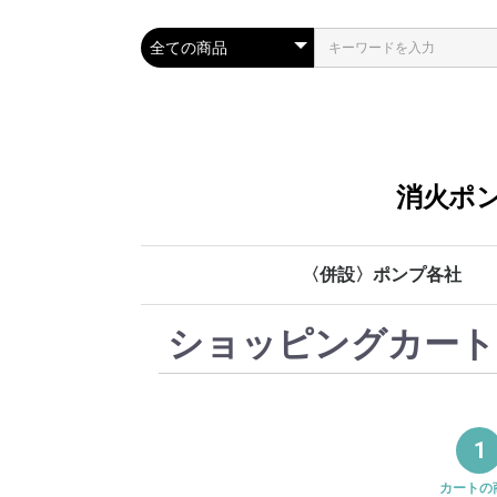
消火ポン
〈併設〉ポンプ各社
川本ポンプ
管材各社
鶴見製作所
テラル
荏原製作所
ショッピングカート
1
カートの