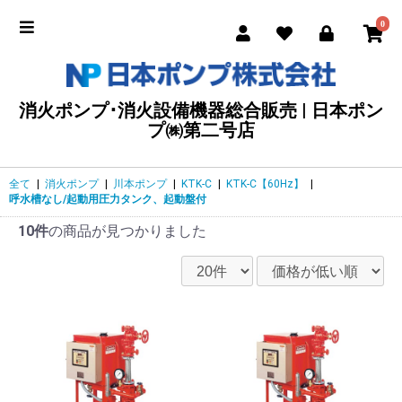
0
消火ポンプ･消火設備機器総合販売 | 日本ポン
プ㈱第二号店
全て
|
消火ポンプ
|
川本ポンプ
|
KTK-C
|
KTK-C【60Hz】
|
呼水槽なし/起動用圧力タンク、起動盤付
10件
の商品が見つかりました