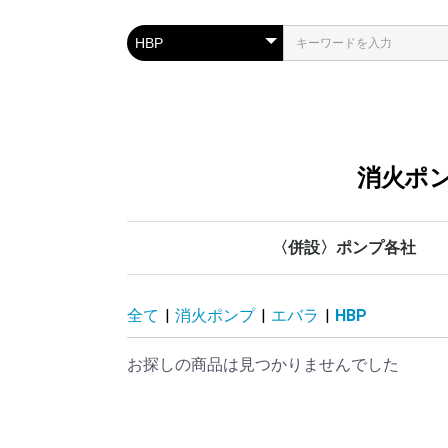
消火ポン
〈併設〉ポンプ各社
川本ポンプ
管材各社
鶴見製作所
テラル
荏原製作所
全て
|
消火ポンプ
|
エバラ
|
HBP
お探しの商品は見つかりませんでした