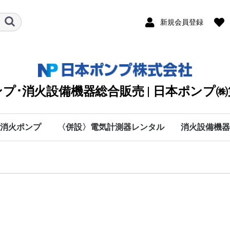
新規会員登録
プ･消火設備機器総合販売 | 日本ポンプ
消火ポンプ
〈併設〉電気計測器レンタル
消火設備機器
川本ポンプ
テラル
エバラ
日立
シバウラ防災製作所
渦巻
タービン
清水用水中
排水用水中
カスケード・オイル
クーラント・純水・特
海水用
手動・防災・真空・送
直結給水
自動給水装置
カワエース
水処理機器
付属部品
愛知時計電機
SOUKOU
MUSASHI
太陽光関連
DPK2
KTT
VJK
KTY-ET
KTY
KTU(2)
KTK-C
KJD(N)2
ステンレス水槽一体型
KTK-EC・KTK100M
KTK-M
KTGF･KTGDF
KTK-W
KTY-W･KTGDF-MFW
RJK
消火制御盤部品
消火ポンプ付属品
NXF
MJF
MKF
JPF-SVM
NXFT
0
IBU
BMSPU・BMSFU
HBU
HBP
MEFS
IBF
HBF
MEFF･FSF-E･FMSF･
MCFU･MSFU
MCFP･MSFP
PFJ
キュービクル型ユニッ
C
P
H
数字
A
B
D
E
F
G
I
K
L
A
M
O
R
S
T
V
W
O
B
W
ソラメンテ
DENYO
日本ドライケ
マルヤマエク
ヤマトプロテ
(株)横井製作
DPK2
DPK2
オプシ
旧型式
KTT【
KTT【
KTY-
KTY-
KTY【
KTY【
KTU(
KTU(
KTK-
KTK-
50Hz
60Hz
100M/
100M/
KTK-C
KTK-C
KTK-C
KTK-C
KTK-C
KTK-C
KTK-C
KTK-C
KTK-
KTK-
防振架
【50H
【60H
KTK-
KTK-
【50H
【60H
VC：9
流量計
オリフ
スルー
可とう
呼水槽
圧力計
フート
吸込ユ
NKP-B
NKP-B
NKP-K
NKP-K
NKP-K
NKP-K
MJF型
MJF型
MKF型
MKF型
MKF
JPF-S
JPF-S
NXFT/
NXFT/
HKP-K
NKP-K
50Hz
60Hz
BMSF
BMSP
BMSP
BMSF
50Hz
60Ｈz
50Hz
60Hz
MSFP
MCFP
MSFP
PFJ/5
PFJ/6
殊液
風
FMDF
ト
60Hz