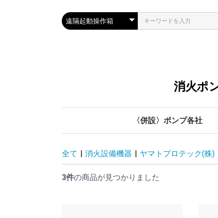
消火ポン
〈併設〉ポンプ各社
川本ポンプ
管材各社
鶴見製作所
テラル
荏原製作所
全て
|
消火設備機器
|
ヤマトプロテック(株)
3件
の商品が見つかりました