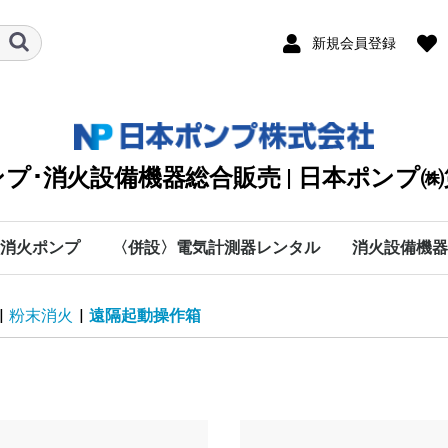
新規会員登録
プ･消火設備機器総合販売 | 日本ポンプ
消火ポンプ
〈併設〉電気計測器レンタル
消火設備機器
川本ポンプ
テラル
エバラ
日立
シバウラ防災製作所
渦巻
タービン
清水用水中
排水用水中
カスケード・オイル
クーラント・純水・特
海水用
手動・防災・真空・送
直結給水
自動給水装置
カワエース
水処理機器
付属部品
愛知時計電機
SOUKOU
MUSASHI
太陽光関連
DPK2
KTT
VJK
KTY-ET
KTY
KTU(2)
KTK-C
KJD(N)2
ステンレス水槽一体型
KTK-EC・KTK100M
KTK-M
KTGF･KTGDF
KTK-W
KTY-W･KTGDF-MFW
RJK
消火制御盤部品
消火ポンプ付属品
NXF
MJF
MKF
JPF-SVM
NXFT
0
IBU
BMSPU・BMSFU
HBU
HBP
MEFS
IBF
HBF
MEFF･FSF-E･FMSF･
MCFU･MSFU
MCFP･MSFP
PFJ
キュービクル型ユニッ
C
P
H
数字
A
B
D
E
F
G
I
K
L
A
M
O
R
S
T
V
W
O
B
W
ソラメンテ
DENYO
日本ドライケ
マルヤマエク
ヤマトプロテ
(株)横井製作
DPK2
DPK2
オプシ
旧型式
KTT【
KTT【
KTY-
KTY-
KTY【
KTY【
KTU(
KTU(
KTK-
KTK-
50Hz
60Hz
100M/
100M/
KTK-C
KTK-C
KTK-C
KTK-C
KTK-C
KTK-C
KTK-C
KTK-C
KTK-
KTK-
防振架
【50H
【60H
KTK-
KTK-
【50H
【60H
VC：9
流量計
オリフ
スルー
可とう
呼水槽
圧力計
フート
吸込ユ
NKP-B
NKP-B
NKP-K
NKP-K
NKP-K
NKP-K
MJF型
MJF型
MKF型
MKF型
MKF
JPF-S
JPF-S
NXFT/
NXFT/
HKP-K
NKP-K
50Hz
60Hz
BMSF
BMSP
BMSP
BMSF
50Hz
60Ｈz
50Hz
60Hz
MSFP
MCFP
MSFP
PFJ/5
PFJ/6
|
粉末消火
|
遠隔起動操作箱
殊液
風
FMDF
ト
60Hz