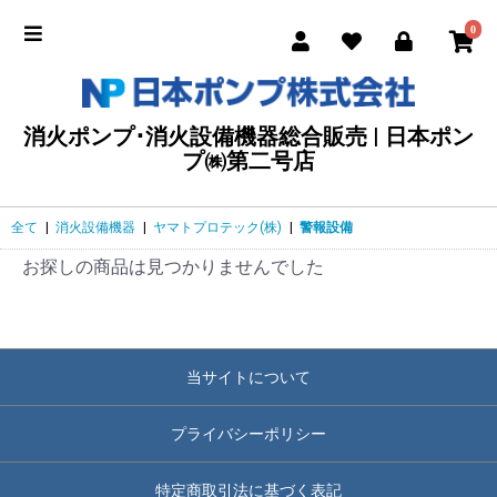
0
消火ポンプ･消火設備機器総合販売 | 日本ポン
プ㈱第二号店
全て
|
消火設備機器
|
ヤマトプロテック(株)
|
警報設備
お探しの商品は見つかりませんでした
当サイトについて
プライバシーポリシー
特定商取引法に基づく表記